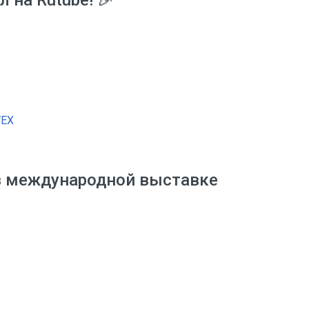
 на Rutube! 🎉
в международной выставке