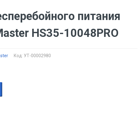
есперебойного питания
Master HS35-10048PRO
ster
Код: УТ-00002980