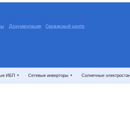
ты
Документация
Сервисный центр
ые ИБП
Сетевые инверторы
Солнечные электроста
▾
▾