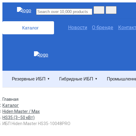
Новости
О бренде
Контак
Каталог
Резервные ИБП
Гибридные ИБП
Промышленн
▾
▾
Главная
Каталог
Hiden Master / Max
HS35 (3–50 кВт)
ИБП Hiden Master HS35-10048PRO